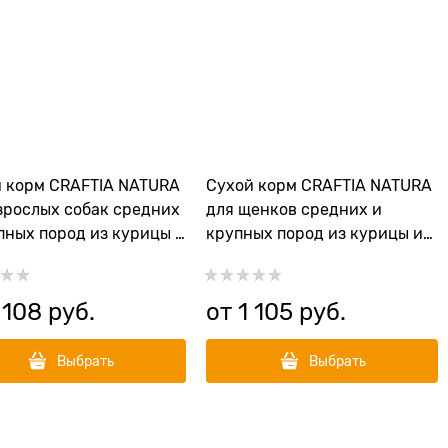
 корм CRAFTIA NATURA
Сухой корм CRAFTIA NATURA
зрослых собак средних
для щенков средних и
пных пород из курицы и
крупных пород из курицы и
ки (CHICKEN & TURKEY
индейки (CHICKEN & TURKEY
T DOG MEDIUM & LARGE
PUPPY MEDIUM & LARGE
D)
BREED)
 108
 руб.
от
1 105
 руб.
Выбрать
Выбрать