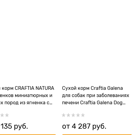
 корм CRAFTIA NATURA
Сухой корм Craftia Galena
енков миниатюрных и
для собак при заболеваниях
х пород из ягненка с
печени Craftia Galena Dog
елкой (LAMB WITH
Hepatic Care
 PUPPY TOY & SMALL
D)
 135
 руб.
от
4 287
 руб.