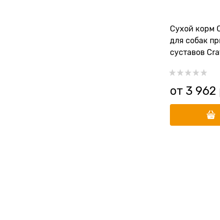
Сухой корм C
для собак п
суставов Cra
Joint&Мobilit
от
3 962