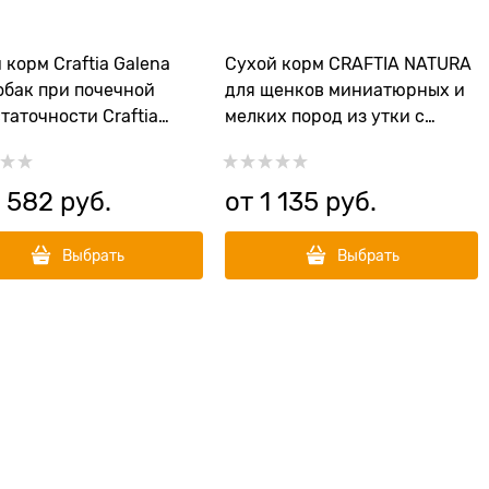
 корм Craftia Galena
Сухой корм CRAFTIA NATURA
обак при почечной
для щенков миниатюрных и
таточности Craftia
мелких пород из утки с
a Dog Renal Care
фазаном (DUCK WITH
PHEASANT PUPPY TOY &
SMALL BREED)
 582
 руб.
от
1 135
 руб.
Выбрать
Выбрать