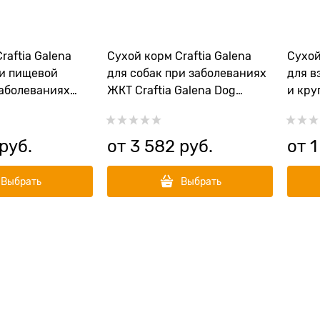
raftia Galena
Сухой корм Craftia Galena
Сухой
ри пищевой
для собак при заболеваниях
для в
заболеваниях
ЖКТ Craftia Galena Dog
и кру
 Galena Dog
Gastrointestinal Care
с пер
ic Derm Care
QUAIL
LARG
 руб.
от
3 582
 руб.
от
1
Выбрать
Выбрать