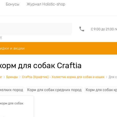
Бонусы
Журнал Holistic-shop
С 9:00 до 21:00 
er
идки и акции
корм для собак Craftia
ог
Бренды
Craftia (Крафтия) - Холистик корма для собак и кошек
Для 
мелких пород
Корм для собак средних пород
Корм для собак к
корм для собак