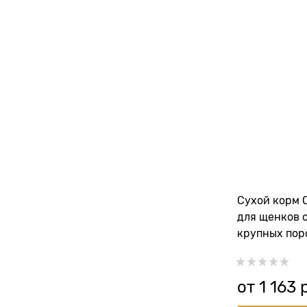
Сухой корм 
для щенков 
крупных поро
сельди (SAL
PUPPY MEDI
BREED)
от
1 163
 