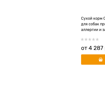
Сухой корм C
для собак п
аллергии и 
кожи Craftia
Hypoallergen
от
4 287