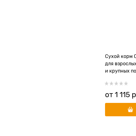
Сухой корм 
для взрослы
и крупных по
сельди (SAL
ADULT DOG M
BREED)
от
1 115
 