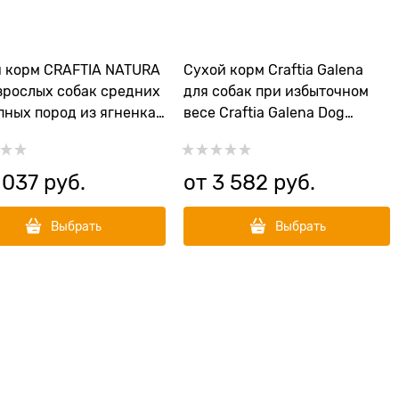
 корм CRAFTIA NATURA
Сухой корм Craftia Galena
зрослых собак средних
для собак при избыточном
пных пород из ягненка
весе Craftia Galena Dog
епелкой (LAMB WITH
Weight Management (Obesity)
 ADULT DOG MEDIUM &
E BREED)
 037
 руб.
от
3 582
 руб.
Выбрать
Выбрать