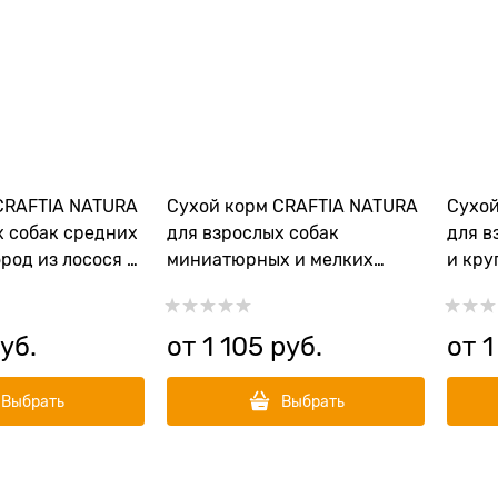
CRAFTIA NATURA
Сухой корм CRAFTIA NATURA
Сухой
х собак средних
для взрослых собак
для в
род из лосося и
миниатюрных и мелких
и кру
MON & HERRING
пород из ягненка с
индей
EDIUM & LARGE
перепелкой (LAMB WITH
ADUL
QUAIL ADULT DOG TOY &
BREE
руб.
от
1 105
 руб.
от
1
SMALL BREED)
Выбрать
Выбрать