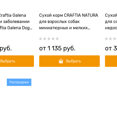
raftia Galena
Сухой корм CRAFTIA NATURA
Сухой
ри заболевании
для взрослых собак
для с
ftia Galena Dog
миниатюрных и мелких
недос
y Care
пород из утки с фазаном
Galen
(DUCK WITH PHEASANT ADULT
DOG TOY & SMALL BREED)
 руб.
от
1 135
 руб.
от
3
Выбрать
Выбрать
Распродажа