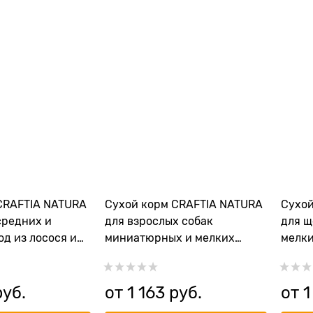
CRAFTIA NATURA
Сухой корм CRAFTIA NATURA
Сухой
средних и
для взрослых собак
для щ
д из лосося и
миниатюрных и мелких
мелки
MON & HERRING
пород из лосося с сельдью
переп
UM & LARGE
(SALMON & HERRING ADULT
QUAIL
DOG TOY & SMALL BREED)
BREE
руб.
от
1 163
 руб.
от
1