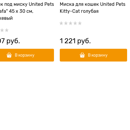
к под миску United Pets
Миска для кошек United Pets
fa" 45 х 30 см,
Kitty-Cat голубая
жевый
07
 руб.
1 221
 руб.
В корзину
В корзину