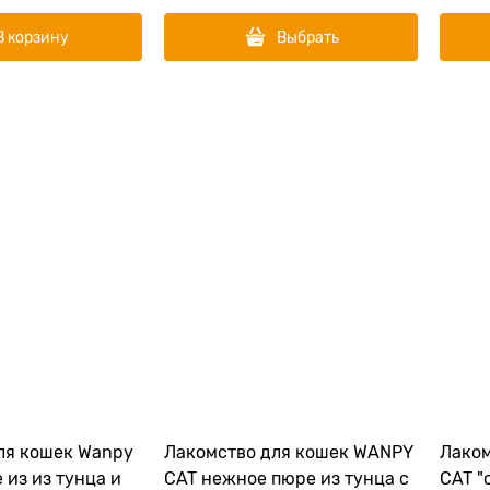
В корзину
Выбрать
ля кошек Wanpy
Лакомство для кошек WANPY
Лаком
 из из тунца и
CAT нежное пюре из тунца с
CAT "