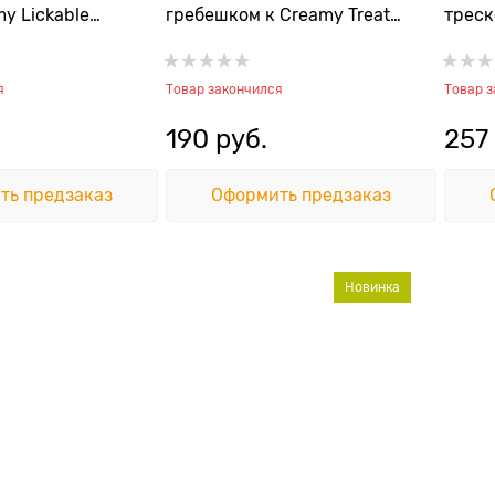
y Lickable
гребешком к Creamy Treat
треск
 & Codfish
Tuna and Scallop
Jerky/
я
Товар закончился
Товар 
190
 руб.
257
ть предзаказ
Оформить предзаказ
Новинка