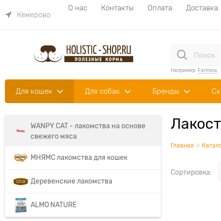
О нас
Контакты
Оплата
Доставка
Кемерово
Например:
Farmina
Для кошек
Для собак
Бренды
Ск
Лакост
WANPY CAT - лакомства на основе
свежего мяса
Главная
Катал
МНЯМС лакомства для кошек
Сортировка:
Деревенские лакомства
ALMO NATURE