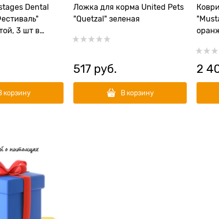
tages Dental
Ложка для корма United Pets
Коври
Фестиваль"
"Quetzal" зеленая
"Musta
ой, 3 шт в
оран
517
 руб.
2 4
В корзину
В корзину