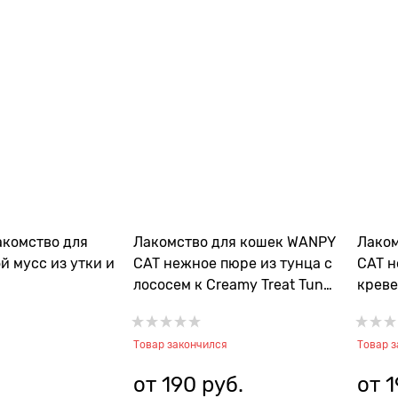
акомство для
Лакомство для кошек WANPY
Лаком
й мусс из утки и
CAT нежное пюре из тунца с
CAT н
лососем к Creamy Treat Tuna
креве
and Salmon
and S
Товар закончился
Товар 
от
190
 руб.
от
1