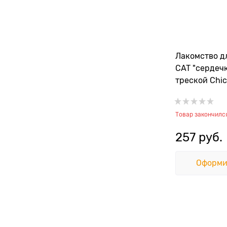
Лакомство д
CAT "сердечк
треской Chi
Jerky/Codfish
Товар закончилс
257
 руб.
Оформи