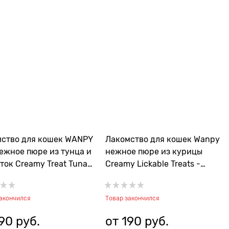
ство для кошек WANPY
Лакомство для кошек Wanpy
ежное пюре из тунца и
нежное пюре из курицы
ток Creamy Treat Tuna
Creamy Lickable Treats -
hrimp
Chicken
закончился
Товар закончился
90
 руб.
от
190
 руб.