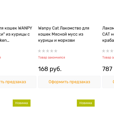
ля кошек WANPY
Wanpy Cat Лакомство для
Лаком
и" из курицы с
кошек Мясной мусс из
CAT н
cken
курицы и моркови
краба
 Hearts for Cat
Crab
я
Товар закончился
Товар 
168
 руб.
787
ть предзаказ
Оформить предзаказ
Новинка
Новинка