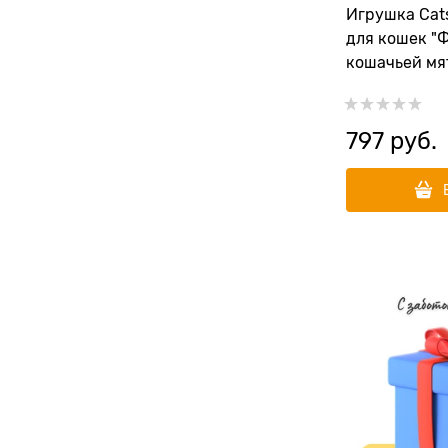
Игрушка Cats
для кошек "
кошачьей мят
комплекте
797
 руб.