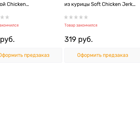
ой Chicken
из курицы Soft Chicken Jerky
Codfish Sushi for Cat
Stip for Cat
закончился
Товар закончился
 руб.
319
 руб.
Оформить предзаказ
Оформить предзаказ