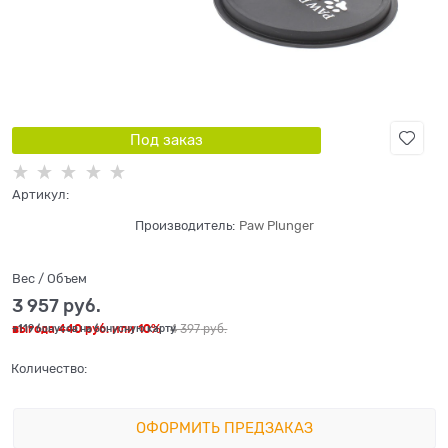
Под заказ
Артикул:
Производитель:
Paw Plunger
Вес / Объем
3 957
 руб.
выгода
440 руб.
или
10%
4 397
 руб.
+119 бонусов на бонусную карту
Количество:
ОФОРМИТЬ ПРЕДЗАКАЗ